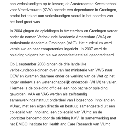
aan verloskundigen op te lossen; de Amsterdamse Kweekschool
voor Vroedvrouwen (KVV) opende een dependance in Groningen,
omdat het tekort aan verloskundigen vooral in het noorden van
het land groot was.
In 2004 gingen de opleidingen in Amsterdam en Groningen verder
onder de namen Verloskunde Academie Amsterdam (VAA) en
Verloskunde Academie Groningen (VAG). Het curriculum werd
vernieuwd en naar competenties ingericht. In 2007 werd de
opleiding volgens het nieuwe accreditatiestelsel geaccrediteerd.
Op 1 september 2008 gingen de drie landelijke
verloskundeopleidingen over van het ministerie van VWS naar
OCW en kwamen daarmee onder de werking van de Wet op het
hoger onderwijs en wetenschappelijk onderzoek (WHW) te vallen.
Hiermee is de opleiding officieel een hbo bachelor opleiding
geworden. VAA en VAG werden als zelfstandig
samenwerkingsinstituut onderdeel van Hogeschool Inholland en
VUmc, met een eigen directie en bestuur, samengesteld uit een
collegelid van Inholland, een collegelid van VUmc en de
voorzitter benoemd door de stichting KVV. In samenwerking met
het EMGO Institute for Health and Care Research van VUmc